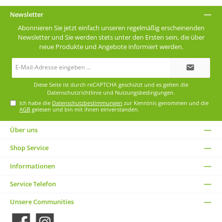
Newsletter
Abonnieren Sie jetzt einfach unseren regelmäßig erscheinenden
Newsletter und Sie werden stets unter den Ersten sein, die über
neue Produkte und Angebote informiert werden.
E-
Mail-
Adresse*
Diese Seite ist durch reCAPTCHA geschützt und es gelten die
Datenschutzrichtlinie
und
Nutzungsbedingungen
.
Ich habe die
Datenschutzbestimmungen
zur Kenntnis genommen und die
AGB
gelesen und bin mit ihnen einverstanden.
Über uns
Shop Service
Informationen
Service Telefon
Unsere Communities