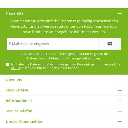
Wasser-Speichergranulat.­ Wir empfehlen das extra grobe
Stockosorb® 660 XL für beste Wasserspeicherkapazität
des Bodens.
Newsletter
Abonnieren Sie jetzt einfach unseren regelmäßig erscheinenden
Newsletter und Sie werden stets unter den Ersten sein, die über
neue Produkte und Angebote informiert werden.
E-
Mail-
Adresse*
Diese Seite ist durch reCAPTCHA geschützt und es gelten die
Datenschutzrichtlinie
und
Nutzungsbedingungen
.
Ich habe die
Datenschutzbestimmungen
zur Kenntnis genommen und die
AGB
gelesen und bin mit ihnen einverstanden.
Über uns
Shop Service
Informationen
Service Telefon
Unsere Communities