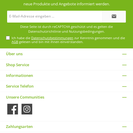
neue Produkte und Angebote informiert werden.
E-
Mail-
Adresse*
Diese Seite ist durch reCAPTCHA geschützt und es gelten die
Datenschutzrichtlinie
und
Nutzungsbedingungen
.
Ich habe die
Datenschutzbestimmungen
zur Kenntnis genommen und die
AGB
gelesen und bin mit ihnen einverstanden.
Über uns
Shop Service
Informationen
Service Telefon
Unsere Communities
Facebook
Instagram
Zahlungsarten