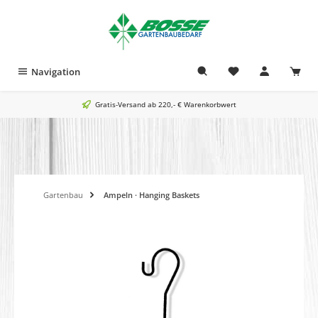
alt springen
Navigation
Gratis-Versand ab 220,- € Warenkorbwert
Gartenbau
Ampeln · Hanging Baskets
Bildergalerie überspringen