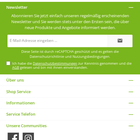
Newsletter
Abonnieren Sie jetzt einfach unseren regelmäßig erscheinenden
Newsletter und Sie werden stets unter den Ersten sein, die über
neue Produkte und Angebote informiert werden.
E-
Mail-
Adresse*
Diese Seite ist durch reCAPTCHA geschützt und es gelten die
Datenschutzrichtlinie
und
Nutzungsbedingungen
.
Ich habe die
Datenschutzbestimmungen
zur Kenntnis genommen und die
AGB
gelesen und bin mit ihnen einverstanden.
Über uns
Shop Service
Informationen
Service Telefon
Unsere Communities