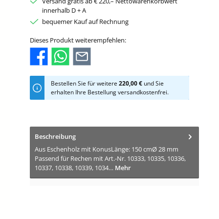
Versand gratis ab € 220,– Nettowarenkorbwert
innerhalb D + A
bequemer Kauf auf Rechnung
Dieses Produkt weiterempfehlen:
Bestellen Sie für weitere
220,00 €
und Sie
erhalten Ihre Bestellung versandkostenfrei.
Beschreibung
Aus Eschenholz mit KonusLänge: 150 cmØ 28 mm
Passend für Rechen mit Art.-Nr. 10333, 10335, 10336,
10337, 10338, 10339, 1034…
Mehr