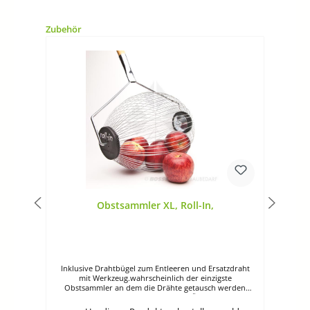
Produktgalerie überspringen
Zubehör
Obstsammler XL, Roll-In,
d
Inklusive Drahtbügel zum Entleeren und Ersatzdraht
d
mit Werkzeug.wahrscheinlich der einzigste
nge
Obstsammler an dem die Drähte getausch werden
sc
t.
können Geeignet für die Ernte von Äpfeln, Birnen,
L
mit
Orangen etc. Lieferung im GeschenkkartonDie Drähte
Kl