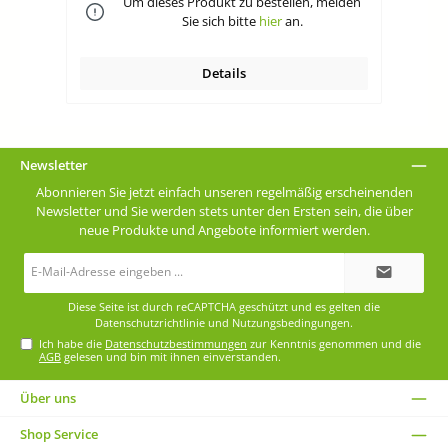
den
Um dieses Produkt zu bestellen, melden
in
sind montiert, Stielaufnahme muss montiert
1
Sie sich bitte
hier
an.
werden, Lieferung ohne Stiel
16
a
Ohne
Zin
Details
Newsletter
Abonnieren Sie jetzt einfach unseren regelmäßig erscheinenden
Newsletter und Sie werden stets unter den Ersten sein, die über
neue Produkte und Angebote informiert werden.
E-
Mail-
Adresse*
Diese Seite ist durch reCAPTCHA geschützt und es gelten die
Datenschutzrichtlinie
und
Nutzungsbedingungen
.
Ich habe die
Datenschutzbestimmungen
zur Kenntnis genommen und die
AGB
gelesen und bin mit ihnen einverstanden.
Über uns
Shop Service