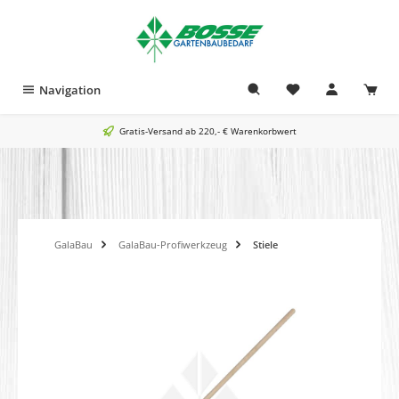
alt springen
Navigation
Gratis-Versand ab 220,- € Warenkorbwert
GalaBau
GalaBau-Profiwerkzeug
Stiele
Bildergalerie überspringen