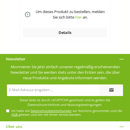
Um dieses Produkt zu bestellen, melden
Sie sich bitte
hier
an.
Details
Newsletter
Abonnieren Sie jetzt einfach unseren regelmäßig erscheinenden
Newsletter und Sie werden stets unter den Ersten sein, die über
neue Produkte und Angebote informiert werden.
E-
Mail-
Adresse*
Diese Seite ist durch reCAPTCHA geschützt und es gelten die
Datenschutzrichtlinie
und
Nutzungsbedingungen
.
Ich habe die
Datenschutzbestimmungen
zur Kenntnis genommen und die
AGB
gelesen und bin mit ihnen einverstanden.
Über uns