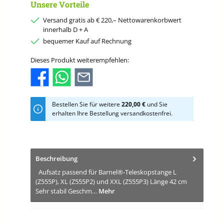
Unsere Vorteile
Versand gratis ab € 220,– Nettowarenkorbwert
innerhalb D + A
bequemer Kauf auf Rechnung
Dieses Produkt weiterempfehlen:
Bestellen Sie für weitere
220,00 €
und Sie
erhalten Ihre Bestellung versandkostenfrei.
Beschreibung
Aufsatz passend für Barnel®-Teleskopstange L
(Z555P), XL (Z555P2) und XXL (Z555P3) Länge 42 cm
Sehr stabil Geschm…
Mehr