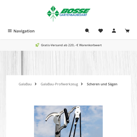
alt springen
Navigation
Gratis-Versand ab 220,- € Warenkorbwert
GalaBau
GalaBau-Profiwerkzeug
Scheren und Sägen
Bildergalerie überspringen