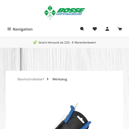
alt springen
Navigation
Gratis-Versand ab 220,- € Warenkorbwert
Baumschulbedarf
Werkzeug
Bildergalerie überspringen