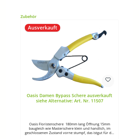
Produktgalerie überspringen
Zubehör
Ausverkauft
Oasis Damen Bypass Schere ausverkauft
siehe Alternative: Art. Nr. 11507
Oasis Floristenschere 180mm lang Öffnung 15mm
baugleich wie Masterschere klein und handlich, im
geschlossenen Zustand vorne stumpf, das istgut für die
HosentascheDer Artikel ist im Moment bei Oasis