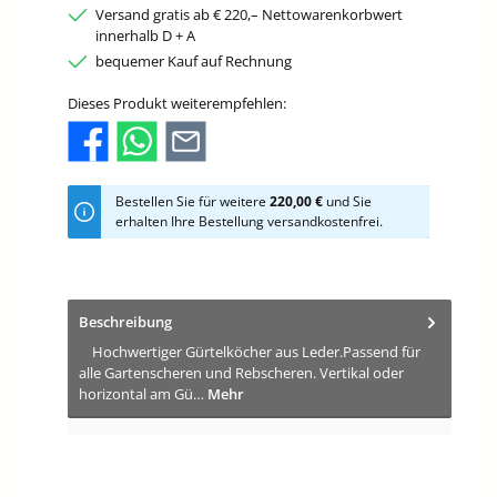
Versand gratis ab € 220,– Nettowarenkorbwert
innerhalb D + A
bequemer Kauf auf Rechnung
Dieses Produkt weiterempfehlen:
Bestellen Sie für weitere
220,00 €
und Sie
erhalten Ihre Bestellung versandkostenfrei.
Beschreibung
Hochwertiger Gürtelköcher aus Leder.Passend für
alle Gartenscheren und Rebscheren. Vertikal oder
horizontal am Gü…
Mehr