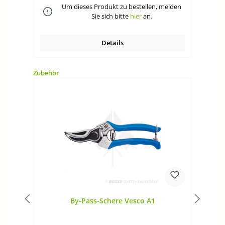
ausverkauft. Sie können bei uns die selbe Schere in
Um dieses Produkt zu bestellen, melden
Farbe schwarz bestellen vom Hersteller SCHATTEN. Art.
Sie sich bitte
hier
an.
11507
Details
Produktgalerie überspringen
Zubehör
By-Pass-Schere Vesco A1