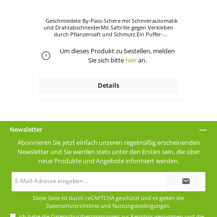
Geschmiedete By-Pass-Schere mit Schmierautomatik
Kompakte effektive Baum-, Reb- und Gartenschere
te
und DrahtabschneiderMit Saftrille gegen Verkleben
mit s
durch Pflanzensaft und Schmutz.Ein Puffer-
Hän
Stoßdämpfer schont das Handgelenk.
Schmierautomatik und Drahtabschneider
den
Um dieses Produkt zu bestellen, melden
Saftrille gegen Verkleben Puffer-Stoßdämpfer Länge:
Sie sich bitte
hier
an.
21 cmGewicht: 240 g
Details
Newsletter
Abonnieren Sie jetzt einfach unseren regelmäßig erscheinenden
Newsletter und Sie werden stets unter den Ersten sein, die über
neue Produkte und Angebote informiert werden.
E-
Mail-
Adresse*
Diese Seite ist durch reCAPTCHA geschützt und es gelten die
Datenschutzrichtlinie
und
Nutzungsbedingungen
.
Ich habe die
Datenschutzbestimmungen
zur Kenntnis genommen und die