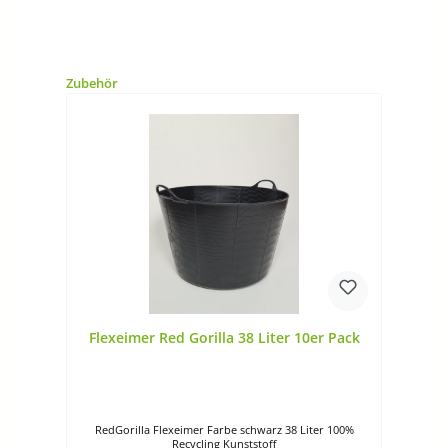
Produktgalerie überspringen
Zubehör
Flexeimer Red Gorilla 38 Liter 10er Pack
RedGorilla Flexeimer Farbe schwarz 38 Liter 100%
Recycling Kunststoff