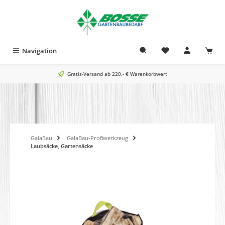
alt springen
Navigation
Gratis-Versand ab 220,- € Warenkorbwert
GalaBau
GalaBau-Profiwerkzeug
Laubsäcke, Gartensäcke
Bildergalerie überspringen