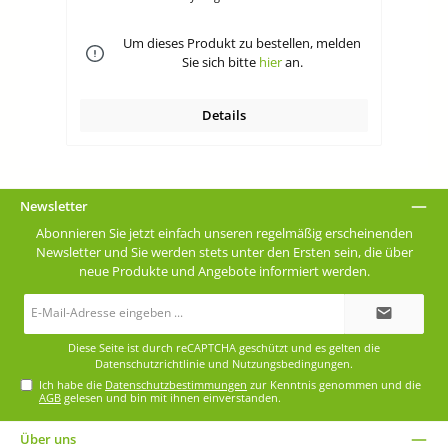
Um dieses Produkt zu bestellen, melden
Sie sich bitte
hier
an.
Details
Newsletter
Abonnieren Sie jetzt einfach unseren regelmäßig erscheinenden
Newsletter und Sie werden stets unter den Ersten sein, die über
neue Produkte und Angebote informiert werden.
E-
Mail-
Adresse*
Diese Seite ist durch reCAPTCHA geschützt und es gelten die
Datenschutzrichtlinie
und
Nutzungsbedingungen
.
Ich habe die
Datenschutzbestimmungen
zur Kenntnis genommen und die
AGB
gelesen und bin mit ihnen einverstanden.
Über uns