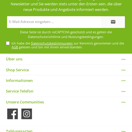
Newsletter und Sie werden stets unter den Ersten sein, die über
neue Produkte und Angebote informiert werden.
E-
Mail-
Adresse*
Diese Seite ist durch reCAPTCHA geschützt und es gelten die
Datenschutzrichtlinie
und
Nutzungsbedingungen
.
Ich habe die
Datenschutzbestimmungen
zur Kenntnis genommen und die
AGB
gelesen und bin mit ihnen einverstanden.
Über uns
Shop Service
Informationen
Service Telefon
Unsere Communities
Facebook
Instagram
Zahlungsarten