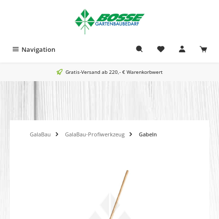
alt springen
Navigation
Gratis-Versand ab 220,- € Warenkorbwert
GalaBau
GalaBau-Profiwerkzeug
Gabeln
Bildergalerie überspringen