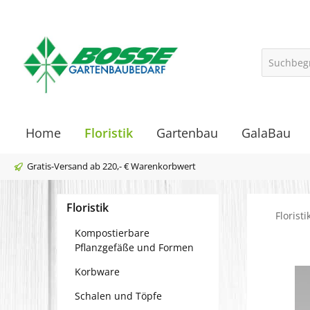
springen
Zur Hauptnavigation springen
Home
Floristik
Gartenbau
GalaBau
Gratis-Versand ab 220,- € Warenkorbwert
Floristik
Floristi
Kompostierbare
Pflanzgefäße und Formen
Korbware
Bilder
Schalen und Töpfe