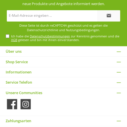
neue Produkte und Angebote informiert werden.
E-
Mail-
Adresse*
Diese Seite ist durch reCAPTCHA geschützt und es gelten die
Datenschutzrichtlinie
und
Nutzungsbedingungen
.
Ich habe die
Datenschutzbestimmungen
zur Kenntnis genommen und die
AGB
gelesen und bin mit ihnen einverstanden.
Über uns
Shop Service
Informationen
Service Telefon
Unsere Communities
Facebook
Instagram
Zahlungsarten