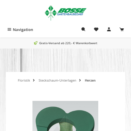
alt springen
Navigation
Gratis-Versand ab 220,- € Warenkorbwert
Floristik
Steckschaum-Unterlagen
Herzen
Bildergalerie überspringen