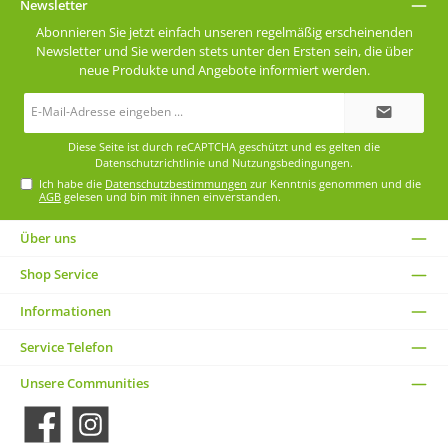
Newsletter
Abonnieren Sie jetzt einfach unseren regelmäßig erscheinenden
Newsletter und Sie werden stets unter den Ersten sein, die über
neue Produkte und Angebote informiert werden.
E-
Mail-
Adresse*
Diese Seite ist durch reCAPTCHA geschützt und es gelten die
Datenschutzrichtlinie
und
Nutzungsbedingungen
.
Ich habe die
Datenschutzbestimmungen
zur Kenntnis genommen und die
AGB
gelesen und bin mit ihnen einverstanden.
Über uns
Shop Service
Informationen
Service Telefon
Unsere Communities
Facebook
Instagram