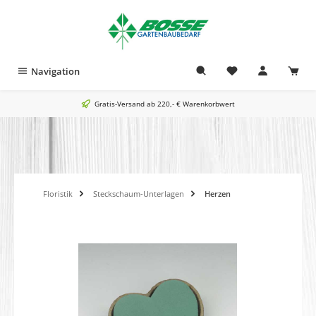
alt springen
Navigation
Gratis-Versand ab 220,- € Warenkorbwert
Floristik
Steckschaum-Unterlagen
Herzen
Bildergalerie überspringen