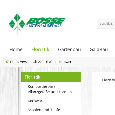
springen
Zur Hauptnavigation springen
Home
Floristik
Gartenbau
GalaBau
Gratis-Versand ab 220,- € Warenkorbwert
Floristik
Floristi
Kompostierbare
Pflanzgefäße und Formen
Korbware
Bilder
Schalen und Töpfe