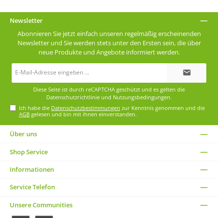
Newsletter
Abonnieren Sie jetzt einfach unseren regelmäßig erscheinenden
Newsletter und Sie werden stets unter den Ersten sein, die über
neue Produkte und Angebote informiert werden.
E-
Mail-
Adresse*
Diese Seite ist durch reCAPTCHA geschützt und es gelten die
Datenschutzrichtlinie
und
Nutzungsbedingungen
.
Ich habe die
Datenschutzbestimmungen
zur Kenntnis genommen und die
AGB
gelesen und bin mit ihnen einverstanden.
Über uns
Shop Service
Informationen
Service Telefon
Unsere Communities