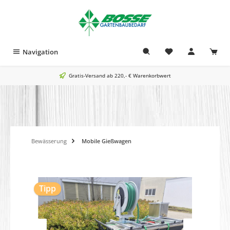
alt springen
Navigation
Gratis-Versand ab 220,- € Warenkorbwert
Bewässerung
Mobile Gießwagen
Bildergalerie überspringen
Tipp