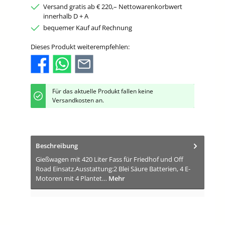
Versand gratis ab € 220,– Nettowarenkorbwert
innerhalb D + A
bequemer Kauf auf Rechnung
Dieses Produkt weiterempfehlen:
Für das aktuelle Produkt fallen keine
Versandkosten an.
Beschreibung
Gießwagen mit 420 Liter Fass für Friedhof und Off
Road Einsatz.Ausstattung:2 Blei Säure Batterien, 4 E-
Motoren mit 4 Plantet…
Mehr