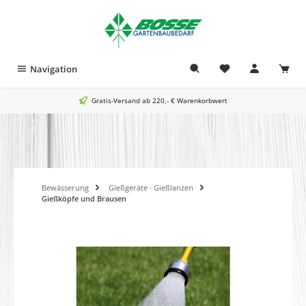
alt springen
Navigation
Gratis-Versand ab 220,- € Warenkorbwert
Bewässerung
Gießgeräte · Gießlanzen
Gießköpfe und Brausen
Bildergalerie überspringen