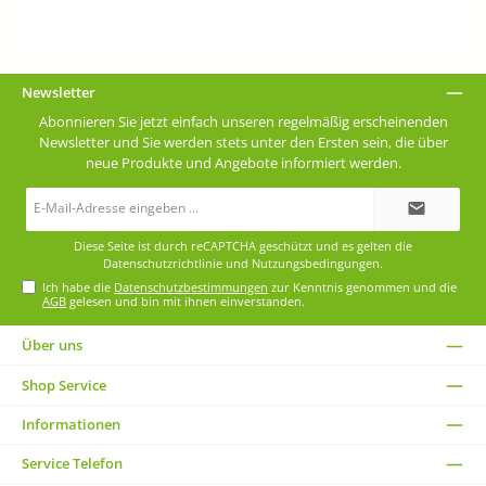
Newsletter
Abonnieren Sie jetzt einfach unseren regelmäßig erscheinenden
Newsletter und Sie werden stets unter den Ersten sein, die über
neue Produkte und Angebote informiert werden.
E-
Mail-
Adresse*
Diese Seite ist durch reCAPTCHA geschützt und es gelten die
Datenschutzrichtlinie
und
Nutzungsbedingungen
.
Ich habe die
Datenschutzbestimmungen
zur Kenntnis genommen und die
AGB
gelesen und bin mit ihnen einverstanden.
Über uns
Shop Service
Informationen
Service Telefon